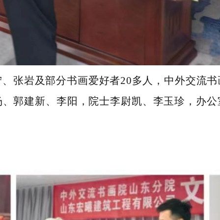
宁、张岩及部分书画爱好者
20
多人，
中外交流书
杨、郭建新、李阳，院士李尉凯、李玉珍，办公