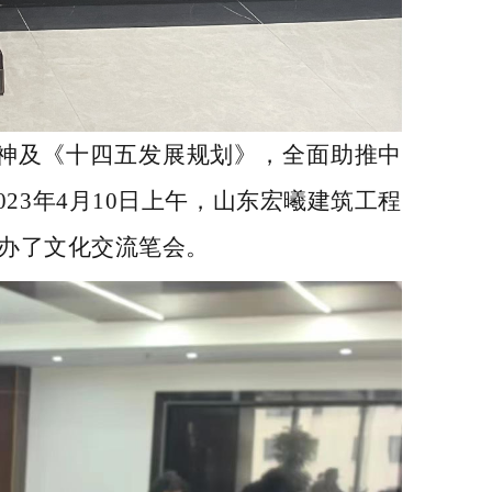
神及《十四五发展规划》，全面助推中
023
年
4
月
10
日上午，
山东宏曦建筑工程
办了文化交流笔会。