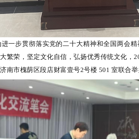
为进一步贯彻落实党的二十大精神和全国两会精
展大繁荣，坚定文化自信，弘扬优秀传统文化，
2
在济南市槐荫区段店财富壹号
2号
楼
501
室联合举