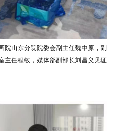
画院山东分院
院委会
副主任魏中原，副
室主任程敏，媒体部副部长刘昌义
见证